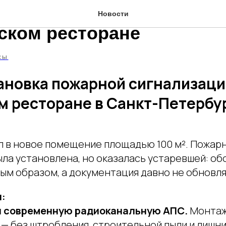
становка пожарной сигна
Новости
нском ресторане
СЫ
ановка пожарной сигнализаци
м ресторане в Санкт-Петербу
л в новое помещение площадью 100 м². Пожар
ыла установлена, но оказалась устаревшей: о
ым образом, а документация давно не обновля
:
и современную радиоканальную АПС.
Монтаж
 — без штробления, строительной пыли и лишни