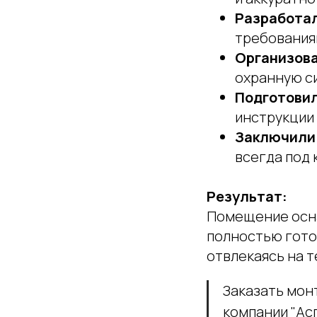
Разработал
требованиям
Организова
охранную с
Подготовил
инструкции 
Заключили 
всегда под 
Результат:
Помещение осна
полностью гото
отвлекаясь на т
Заказать мон
компании "Ас