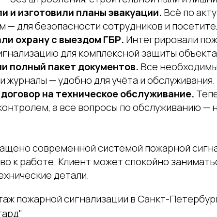
и и изготовили планы эвакуации.
Всё по акт
 — для безопасности сотрудников и посетите
ли охрану с выездом ГБР.
Интегрировали пож
игнализацию для комплексной защиты объекта
и полный пакет документов.
Все необходимы
и журналы — удобно для учёта и обслуживания.
договор на техническое обслуживание.
Теп
контролем, а все вопросы по обслуживанию — н
щено современной системой пожарной сигна
во к работе. Клиент может спокойно занимать
ехнические детали.
таж пожарной сигнализации в Санкт-Петербур
гард"