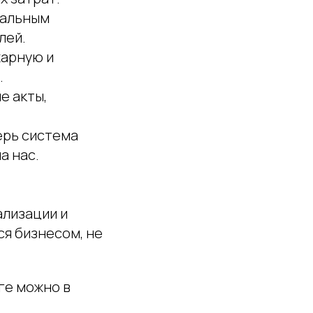
уальным
лей.
арную и
.
е акты,
ерь система
а нас.
лизации и
ся бизнесом, не
ге можно в