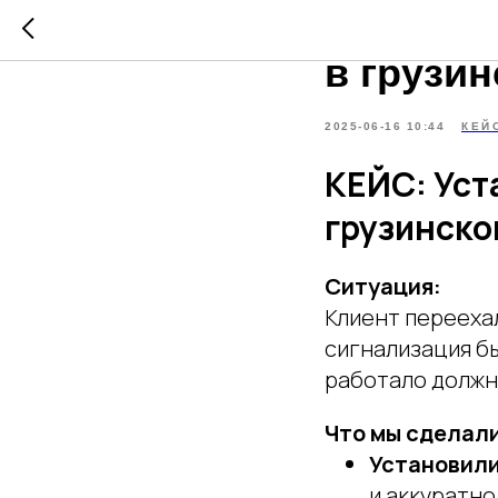
Кейс: У
в грузи
2025-06-16 10:44
КЕЙ
КЕЙС: Уст
грузинско
Ситуация:
Клиент перееха
сигнализация б
работало должн
Что мы сделали
Установил
и аккуратно