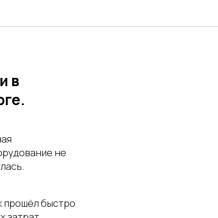
лизации
и в
рге.
ная
борудование не
лась.
 прошёл быстро
х затрат.