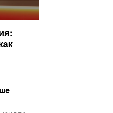
ия:
как
чше