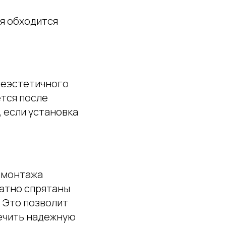
я обходится
 неэстетичного
ется после
, если установка
 монтажа
ратно спрятаны
 Это позволит
ечить надежную