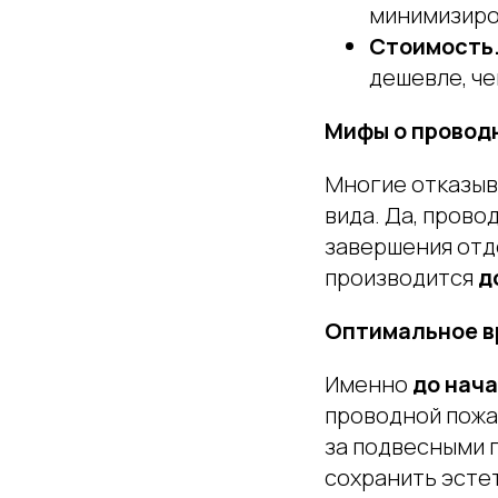
минимизиро
Стоимость
дешевле, че
Мифы о провод
Многие отказыв
вида. Да, прово
завершения отде
производится
д
Оптимальное в
Именно
до нач
проводной пожа
за подвесными 
сохранить эсте