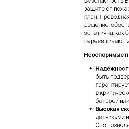
Безопасность Ва
защите от пожа
план. Проводна
решение, обесп
эстетична, как
перевешивают э
Неоспоримые п
Надёжность
быть подвер
гарантируе
в критическ
батарей или
Высокая ск
датчиками 
Это позвол