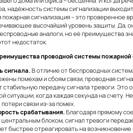
шего дома или офиса – бесценна. И когда речь
ра, надёжность системы сигнализации выходит
я пожарная сигнализация – это проверенное 
ечивающее высочайший уровень защиты. Да, он
 беспроводные аналоги, но её преимущества з
тот недостаток.
реимущества проводной системы пожарной 
 сигнала.
В отличие от беспроводных систем
жены помехам и сбоям связи, проводная сигн
т стабильную передачу сигнала тревоги. Это 
ой ситуации, когда каждая секунда на счету. Н
 потери связи из-за помех.
орость срабатывания.
Благодаря прямому со
и центральным блоком, сигнал тревоги переда
яет быстрее отреагировать на возникновение 