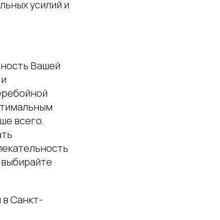
льных усилий и
сность Вашей
 и
еребойной
оптимальным
ше всего.
ать
влекательность
– выбирайте
 в Санкт-