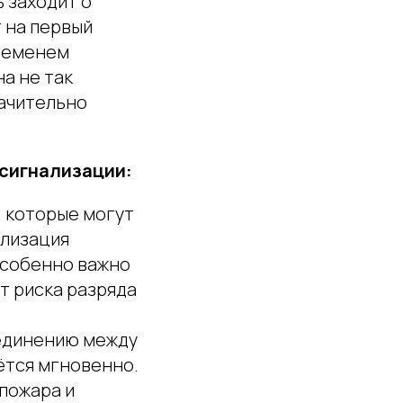
 заходит о
 на первый
временем
а не так
начительно
сигнализации:
, которые могут
ализация
особенно важно
ет риска разряда
единению между
ётся мгновенно.
пожара и