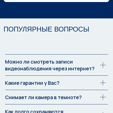
СИСТЕМЫ ОПОВЕЩЕНИЯ - СОУЭ
АУДИТ ПОЖАРНОЙ СИГНАЛИЗАЦИИ
ПЕРЕКАТКА ПОЖАРНЫХ РУКАВОВ
РЕКВИЗИТЫ
Полное наименование: Общество с
ограниченной ответственностью
«Асгард»
Сокращенное наименование:
ООО «Асгард»
ИНН/КПП:
Можно ли смотреть записи
7810866190 / 780501001
видеонаблюдения через интернет?
ОГРН:
1127847222601
Какие гарантии у Вас?
Снимает ли камера в темноте?
Как долго сохраняются
© 2026 ООО "Асгард"