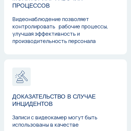
приступить к монтажу быстрее
Оперативно
начинаем монтаж
За счет выстроенной логистики уже
на 3-5 день мы скомплектуем
оборудование и выйдем на монтаж
ПРИЛОЖЕНИЕ ДЛЯ ТЕЛЕФОНА И
ПК
У вас будет приложение для доступа
к
камерам с любого устройства и из любой
точки мира !
Система удаленного видеонаблюдения
позволяет просматривать камеры
безопасности, установленные на складе
или на прилегающей территории, прямо с