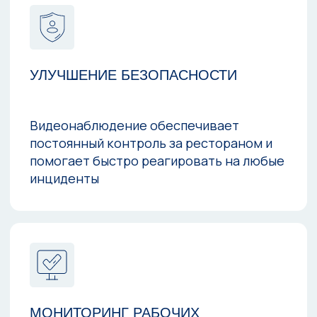
пожарной сигнализации
ВЫПОЛНИМ МОНТАЖ НА
30% БЫСТРЕЕ
КОНКУРЕНТОВ
Монтажники
в штате
Не тратим время на набор людей
или поиск подрядчиков, все работы
выполняем сами
Свой склад
с оборудованием
Используя материалы с
собственного склада, что позволяет