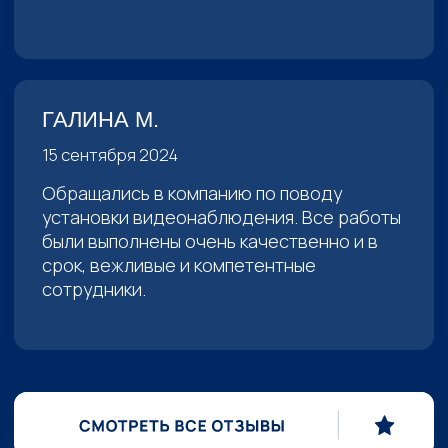
8 (800) 700-82-04
8 (812) 449-27-93
Звоните с 9.00 до 18.00
acgard-help@yandex.ru
г. Санкт-Петербург, ул. Трефолева д. 2,
лит Б, офис 409
г. Нарьян-Мар, ул. 60-летия Октября 44А
МЕНЮ
УСЛУГИ
ГЛАВНАЯ
СИСТЕМЫ ВИДЕОНАБЛЮДЕНИЯ
УСЛУГИ
ОХРАННАЯ СИГНАЛИЗАЦИЯ
НОВОСТИ
ТО ПОЖАРНОЙ СИГНАЛИЗАЦИИ
КОНТАКТЫ
ПОЖАРНАЯ СИГНАЛИЗАЦИЯ
ВАКАНСИИ
ПЛАНЫ ЭВАКУАЦИИ
ПОЖАРОТУШЕНИЕ
СКУД