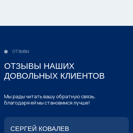
рекомендуют нас друзьям (есть
реферальная программа)
НУЖЕН ИНДИВИДУАЛЬНЫЙ
ПОДХОД ИЛИ ЕСТЬ
СОМНЕНИЯ?
Закажите выезд инженера на ваш объект
для консультации, в ходе которой
вы
получите
:
План расстановки и
01
подходящий тип камер для вас
Коммерческое предложение
02