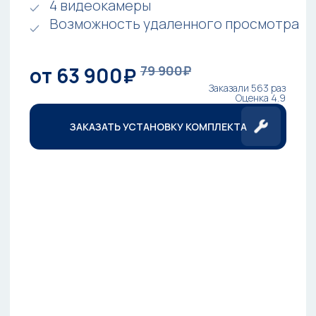
МОНИТОРИНГ РАБОЧИХ
ПРОЦЕССОВ
Видеонаблюдение позволяет
контролировать рабочие процессы,
улучшая эффективность и
производительность персонала
ДОКАЗАТЕЛЬСТВО В СЛУЧАЕ
ИНЦИДЕНТОВ
Записи с видеокамер могут быть
использованы в качестве
доказательства в случае инцидентов или
споров