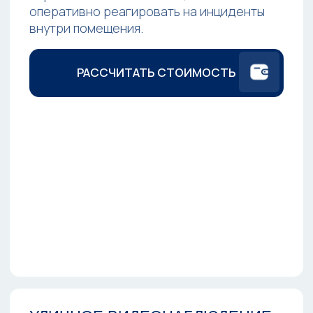
всё происходящее снаружи офиса.
РАССЧИТАТЬ СТОИМОСТЬ
ГОТОВЫЙ КОМПЛЕКТ
ВИДЕОНАБЛЮДЕНИЯ
Супер акция:
комплект оборудования
офисного видеонаблюдения и его установка
со скидкой 25%.
Только
до конца месяца!
Видеорегистратор