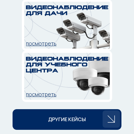
лет и профильное образование
НАДЕЖНОСТЬ
11 лет опыт работы в области систем
безопасности. Более 2300
выполненных работ разной
сложности на 2024 год
ЛОЯЛЬНОСТЬ
Многие клиенты пользуются нашими
услугами уже более 10 лет и