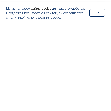
Мы используем
файлы cookie
для вашего удобства.
Продолжая пользоваться сайтом, вы соглашаетесь
OK
Вопрос менеджеру
с политикой использования cookie.
Установка видеонаблюдения в
частном доме
Установили три уличные камеры во дворе
частного дома в поселке Дунай